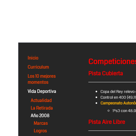
Inicio
Competicione
Curriculum
Pista Cubierta
Los 10 mejores
momentos
Vida Deportiva
Copa del Rey relevo 
Control en 400 (49.1
Actualidad
Campeonato Autonó
La Retirada
1ºs3 con 48.
Año 2008
Pista Aire Libre
Marcas
Logros