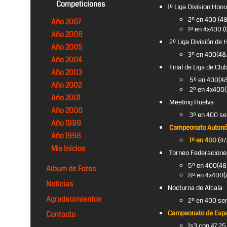
Competiciones
1º Liga Division Hono
2º en 400 (4
Año 2007
1º en 4x400 (
Año 2006
2º Liga División de 
Año 2005
3º en 400(48.
Año 2004
Final de Liga de Clu
Año 2003
5º en 400(48
Año 2002
2º en 4x400(J
Año 2001
Meeting Huelva
Año 2000
3º en 400 se
Año 1999
Campeonato Autonó
Año 1998
1º en 400
(47
Mis Inicios
Torneo Federaciones
5º en 400(48
Album de Fotos
8º en 4x400(A
Noticias
Nocturna de Alcala
Agradecimientos
2º en 400 ser
Campeonato de Espa
Contacto
1s3 con 47.2