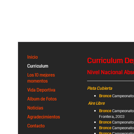
Inicio
Curriculum De
Curriculum
Nivel Nacional Abs
Los 10 mejores
momentos
Pista Cubierta
Vida Deportiva
Bronce
Campeonato d
Album de Fotos
Aire Libre
Noticias
Bronce
Campeonato d
Frontera, 2003
Agradecimientos
Bronce
Campeonato d
Contacto
Bronce
Campeonato d
Bronce
Campeonato d